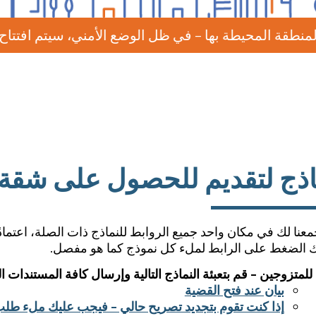
ل الوضع الأمني، سيتم افتتاح فرع مؤقتًا تحت تصرفكم 
اذج لتقديم للحصول على شقة
معنا لك في مكان واحد جميع الروابط للنماذج ذات الصلة، اعتماد
 الضغط على الرابط لملء كل نموذج كما هو مفصل.
للمتزوجين – قم بتعبئة النماذج التالية وإرسال كافة المستندات ا
بيان عند فتح القضية
إذا كنت تقوم بتجديد تصريح حالي – فيجب عليك ملء طلب 