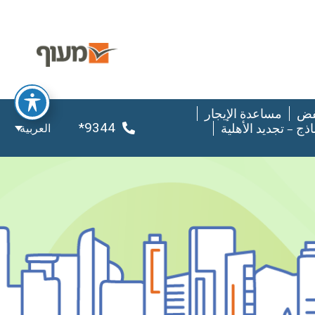
فض
مساعدة الإيجار
9344*
اذج – تجديد الأهلية
العربية