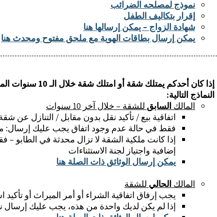
نموذج لمصلحه الضرائب
إقرار بتكاليف الطفل
شهادة الزواج – يمكن إرسالها هنا
يمكن إرسال بطاقات الهوية مع ملحق مفتوح ومحدث هنا
إذا كان أحدكم يمتلك شقة 
النماذج التالية:
المالك
السابق
للشقة – خلال آخر 10 سنوات
اتفاقية بيع / تأكيد نقل بدون مقابل / التنازل عن شقة 
فقط في حالة عدم وجود اتفاق يجب عليك إرسال: م
إذا كانت ملكية الشقة لا تزال محدثة في الطابو – ف
إضافية واجتياز لجنة الاستثناءات
يمكن إرسال الوثائق ذات الصلة هنا
المالك
الحالي
للشقة
يجب إرفاق اتفاقية الشراء أو أمر الميراث أو تأكيد اس
إذا لم يكن لديك واحدة من هذه، يجب عليك إرسال نمو