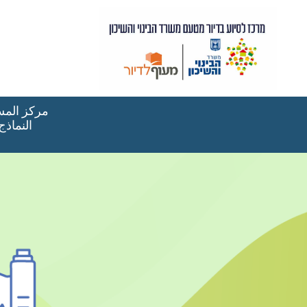
مركز المسا
النماذج