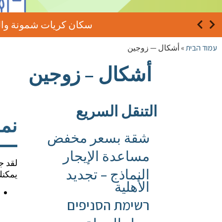
سكان كريات شمونة والمنطقة المحيطة بها – في ظ
עמוד הבית
»
أشكال — زوجين
أشكال – زوجين
التنقل السريع
نم
شقة بسعر مخفض
مساعدة الإيجار
لقد ج
النماذج – تجديد
يمكنك
الأهلية
רשימת הסניפים