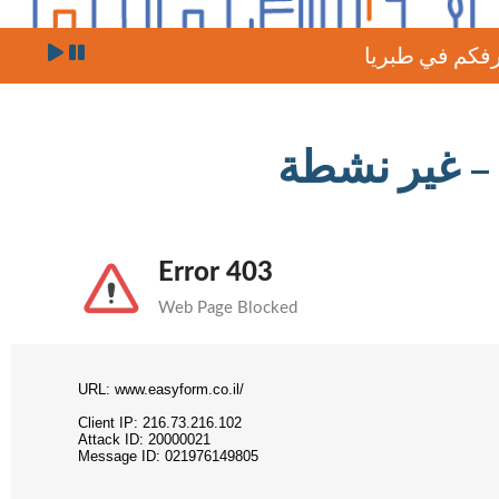
سيتم إجراء 
 في طبريا
سكان كريا
– غير نشطة