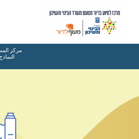
مركز المسا
النماذج