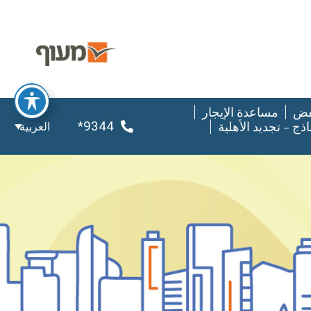
فض
مساعدة الإيجار
9344*
اذج – تجديد الأهلية
العربية