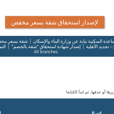
لإصدار استحقاق شقة بسعر مخفض
عدة السكنية نيابة عن وزارة البناء والإسكان
شقة بسعر مخ
 – تجديد الأهلية
إصدار شهادة استحقاق “شقة بالخصم”
النم
All branches
ا أو حذفها، ثم ابدأ الكتابة!
اتصال