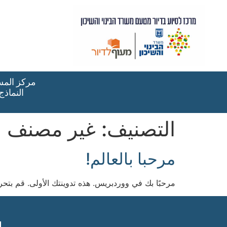
مركز المسا
النماذج
التصنيف:
غير مصنف
مرحبا بالعالم!
مرحبًا بك في ووردبريس. هذه تدوينتك الأولى. قم بتحريره