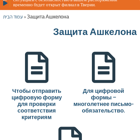
Жителя
временно будет открыт филиал в Тверии.
ситуац
времен
עמוד הבית
»
Защита Ашкелона
Защита Ашкелона
Чтобы отправить
Для цифровой
цифровую форму
формы –
для проверки
многолетнее письмо-
соответствия
обязательство.
критериям