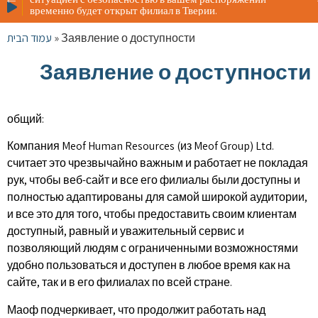
Жителя
временно будет открыт филиал в Тверии.
ситуац
времен
עמוד הבית
»
Заявление о доступности
Заявление о доступности
общий:
Компания Meof Human Resources (из Meof Group) Ltd.
считает это чрезвычайно важным и работает не покладая
рук, чтобы веб-сайт и все его филиалы были доступны и
полностью адаптированы для самой широкой аудитории,
и все это для того, чтобы предоставить своим клиентам
доступный, равный и уважительный сервис и
позволяющий людям с ограниченными возможностями
удобно пользоваться и доступен в любое время как на
сайте, так и в его филиалах по всей стране.
Маоф подчеркивает, что продолжит работать над