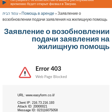
Жителя
временно будет открыт филиал в Тверии.
ситуац
времен
עמוד הבית
»
Помощь в аренде
»
Заявление о
возобновлении подачи заявления на жилищную помощь
Заявление о возобновлении
подачи заявления на
жилищную помощь