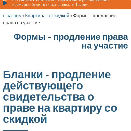
Жителя
временно будет открыт филиал в Тверии.
ситуац
времен
עמוד הבית
»
Квартира со скидкой
»
Формы – продление
права на участие
Формы – продление права
на участие
Бланки - продление
действующего
свидетельства о
праве на квартиру со
скидкой