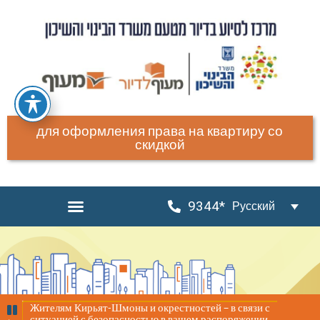
для оформления права на квартиру со
скидкой
9344*
Русский
Предст
Жителям Кирьят-Шмоны и окрестностей – в связи с
посуто
ситуацией с безопасностью в вашем распоряжении