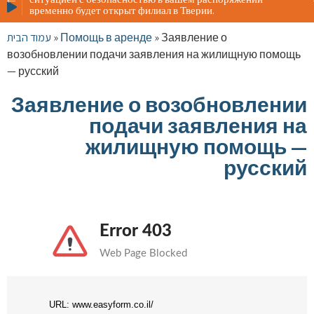
Жителя
временно будет открыт филиал в Тверии.
ситуац
времен
עמוד הבית
»
Помощь в аренде
»
Заявление о
возобновлении подачи заявления на жилищную помощь
— русский
Заявление о возобновлении
подачи заявления на
жилищную помощь —
русский