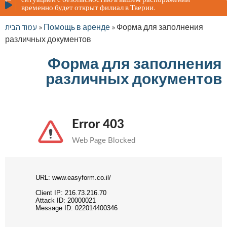
Жителя
временно будет открыт филиал в Тверии.
ситуац
времен
עמוד הבית
»
Помощь в аренде
»
Форма для заполнения
различных документов
Форма для заполнения
различных документов