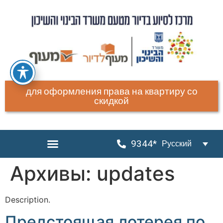
для оформления права на квартиру со
скидкой
9344*
Русский
Архивы:
updates
Description.
Предстоящая лотерея по