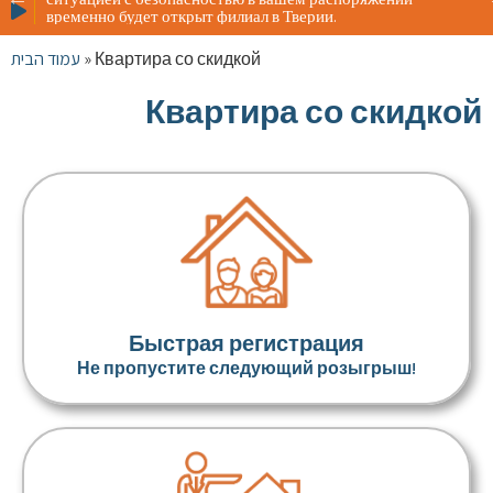
Жителя
временно будет открыт филиал в Тверии.
ситуац
времен
עמוד הבית
»
Квартира со скидкой
Квартира со скидкой
Быстрая регистрация
Не пропустите следующий розыгрыш!