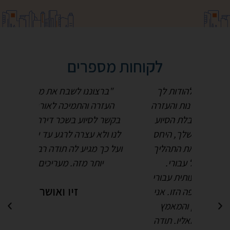
לקוחות מספרים
ת לך
"ברצוננו לשבח את מעיין חזן על
"הי
העזרה
העזרה והתמיכה לאורך כל הדרך
בזכות
סיוע
בקשר לסיוע בשכר דירה. מעיין עזרה
חשוכה 
היחס
לנו ולא עצרה לרגע עד שקיבלנו סיוע
לך 
הליך
ועל כך מגיע לה תודה רבה רבה ואפילו
בעבו
.
יותר מזה. מעריכים מאוד!"
הצלת א
בורי
הסיוע 
זיו ואושרי
 אני
עם שכ
מץ
הי
תודה
מבחי