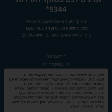
9344*
המוקד פעיל בימים ראשון עד חמישי
החל מהשעה 08:30 ועד השעה 16:00.
בימי שלישי המוקד פועל עד השעה 20:00.
דירה בהנחה
סיוע בשכר דירה
אישורי חסרי דירה
מעוף עושה שימוש באתר זה עושה שימוש בקבצי עוגיות
(COOKIES) וטכנולוגיות מעקב לצורך תפעולו התקין ואבטחתו וגם
רשימת הסניפים
למטרות נוספות כמו שיפור חווית הגלישה, ניתוח נתונים
אודות מעוף
סטטיסטיים פרסום מותאם אישית או מבוסס העדפות. אנו לא
נתקין באמצעות האתר על מחשבך עוגיות וטכנולוגיות מעקב
הצהרת פרטיות
נוספות שאינן הכרחיים לתפעול הטכני של האתר ללא הסכמתך.
למידע נוסף אנא עיין בחלק השימוש של מעוף בעוגיות וכלי מעקב
הצהרת נגישות
במדיניות הפרטיות
שלנו.