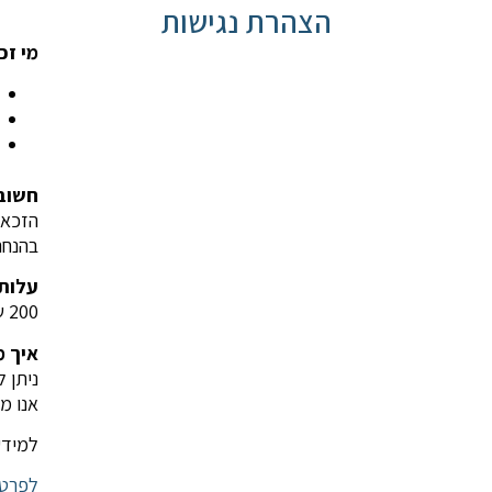
הצהרת נגישות
מי זכ
חשוב
הזכאו
בהנחה
עלות 
200 ש"ח
איך 
ניתן 
אנו מצ
למידע נ
לפרטי