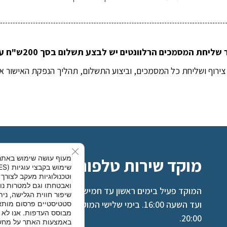
יחת המסמכים הרלוונטים יש לבצע תשלום בסך 200ש"ח עבור הנפקת האישור –
ירוף ושליחת כל המסמכים, וביצוע התשלום, תהליך הנפקת האישור אורך עד 10 ימ
se GDPR Cookie Banner
מעוף עושה שימוש באתר
מוקד שירות טלפוני – 9344*
וטכנולוגיות מעקב לצורך 
ואבטחתו וגם למטרות נו
המוקד פעיל בימים ראשון עד חמישי החל מהשעה 08:30
שיפור חווית הגלישה, נית
ועד השעה 16:00. בימי שלישי המוקד פועל עד השעה
סטטיסטיים פרסום מותא
מבוסס העדפות. אנו לא נ
20:00.
באמצעות האתר על מחשב