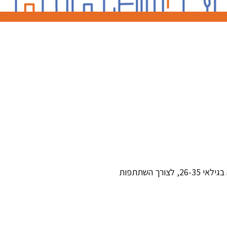
החל מה-19 במאי 2025, ניתן להוציא אישור זכאות ייעודי ליחידים חסרי דירה בגילאי 26-35, לצורך השתתפות