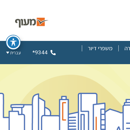
רה
משפרי דיור
9344*
עברית