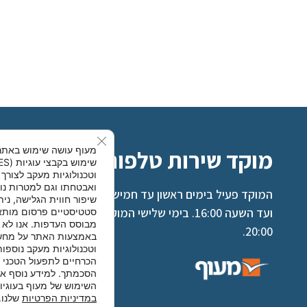
se GDPR Cookie Banner
מעוף עושה שימוש באתר
מוקד שירות טלפוני – 9344*
וטכנולוגיות מעקב לצורך 
ואבטחתו וגם למטרות נו
המוקד פעיל בימים ראשון עד חמישי החל מהשעה 08:30
שיפור חווית הגלישה, נית
ועד השעה 16:00. בימי שלישי המוקד פועל עד השעה
סטטיסטיים פרסום מותא
מבוסס העדפות. אנו לא נ
20:00.
באמצעות האתר על מחשב
וטכנולוגיות מעקב נוספות
הכרחיים לתפעול הטכני 
הסכמתך. למידע נוסף אנ
השימוש של מעוף בעוגיו
במדיניות הפרטיות
שלנו.