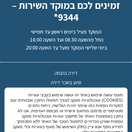
זמינים לכם במוקד השירות –
9344*
המוקד פעיל בימים ראשון עד חמישי
החל מהשעה 08:30 ועד השעה 16:00.
בימי שלישי המוקד פועל עד השעה 20:00.
דירה בהנחה
סיוע בשכר דירה
אישורי חסרי דירה
מעוף עושה שימוש באתר זה עושה שימוש בקבצי עוגיות
(COOKIES) וטכנולוגיות מעקב לצורך תפעולו התקין ואבטחתו וגם
רשימת הסניפים
למטרות נוספות כמו שיפור חווית הגלישה, ניתוח נתונים
אודות מעוף
סטטיסטיים פרסום מותאם אישית או מבוסס העדפות. אנו לא
נתקין באמצעות האתר על מחשבך עוגיות וטכנולוגיות מעקב
הצהרת פרטיות
נוספות שאינן הכרחיים לתפעול הטכני של האתר ללא הסכמתך.
למידע נוסף אנא עיין בחלק השימוש של מעוף בעוגיות וכלי מעקב
הצהרת נגישות
במדיניות הפרטיות
שלנו.