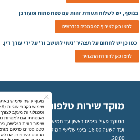
בנוסף, יש לשלוח תעודת זהות עם ספח פתוח ומעודכן
לחצו כאן לצירוף המסמכים הנדרשים
כמו כן יש לחתום על תצהיר 'נשוי לתושב זר' על ידי עורך דין
.
לחצו כאן להורדת התצהיר
se GDPR Cookie Banner
מעוף עושה שימוש באתר
מוקד שירות טלפוני – 9344*
וטכנולוגיות מעקב לצורך 
ואבטחתו וגם למטרות נו
המוקד פעיל בימים ראשון עד חמישי החל מהשעה 08:30
שיפור חווית הגלישה, נית
ועד השעה 16:00. בימי שלישי המוקד פועל עד השעה
סטטיסטיים פרסום מותא
מבוסס העדפות. אנו לא נ
20:00.